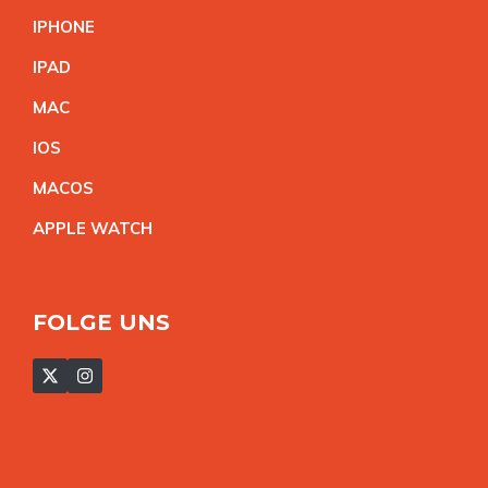
IPHON
E
IPA
D
MA
C
IO
S
MACO
S
APPLE WATC
H
FOLGE UNS