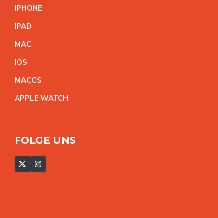
IPHON
E
IPA
D
MA
C
IO
S
MACO
S
APPLE WATC
H
FOLGE UNS