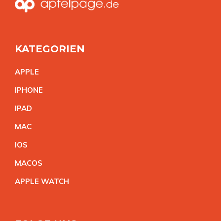
KATEGORIEN
APPL
E
IPHON
E
IPA
D
MA
C
IO
S
MACO
S
APPLE WATC
H