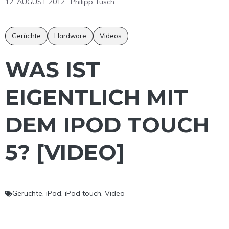
12. AUGUST 2012
Philipp Tusch
Gerüchte
Hardware
Videos
WAS IST
EIGENTLICH MIT
DEM IPOD TOUCH
5? [VIDEO]
Gerüchte
,
iPod
,
iPod touch
,
Video