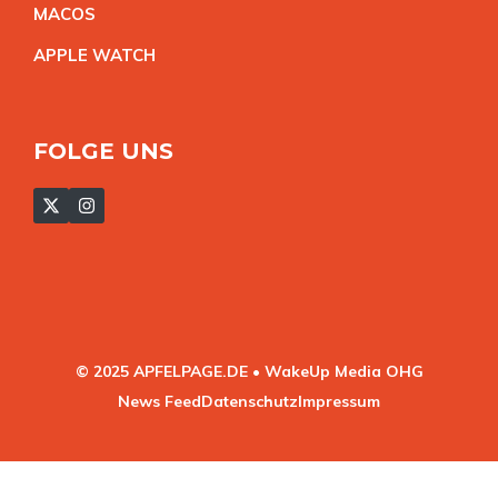
MACO
S
APPLE WATC
H
FOLGE UNS
© 2025 APFELPAGE.DE • WakeUp Media OHG
News Feed
Datenschutz
Impressum