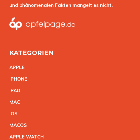
und phänomenalen Fakten mangelt es nicht.
KATEGORIEN
APPL
E
IPHON
E
IPA
D
MA
C
IO
S
MACO
S
APPLE WATC
H