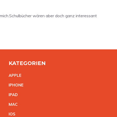
r mich.Schulbücher wären aber doch ganz interessant
KATEGORIEN
APPL
E
IPHON
E
IPA
D
MA
C
IO
S