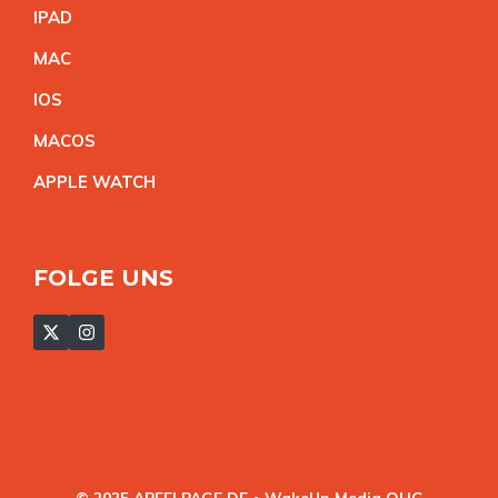
IPA
D
MA
C
IO
S
MACO
S
APPLE WATC
H
FOLGE UNS
© 2025 APFELPAGE.DE • WakeUp Media OHG