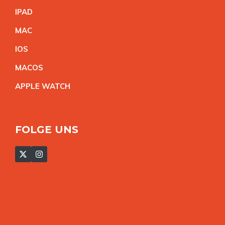
IPA
D
MA
C
IO
S
MACO
S
APPLE WATC
H
FOLGE UNS