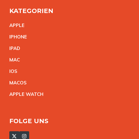
KATEGORIEN
APPL
E
IPHON
E
IPA
D
MA
C
IO
S
MACO
S
APPLE WATC
H
FOLGE UNS