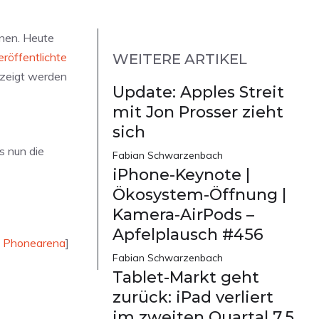
nnen. Heute
röffentlichte
WEITERE ARTIKEL
ezeigt werden
Update: Apples Streit
mit Jon Prosser zieht
sich
s nun die
Fabian Schwarzenbach
iPhone-Keynote |
Ökosystem-Öffnung |
Kamera-AirPods –
Apfelplausch #456
,
Phonearena
]
Fabian Schwarzenbach
Tablet-Markt geht
zurück: iPad verliert
im zweiten Quartal 7,5