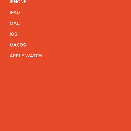
IPHON
E
IPA
D
MA
C
IO
S
MACO
S
APPLE WATC
H