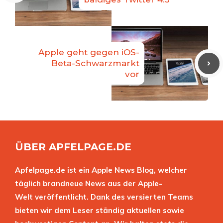
Apple geht gegen iOS-
Beta-Schwarzmarkt
vor
ÜBER APFELPAGE.DE
Apfelpage.de ist ein Apple News Blog, welcher
täglich brandneue News aus der Apple-
Welt veröffentlicht. Dank des versierten Teams
bieten wir dem Leser ständig aktuellen sowie