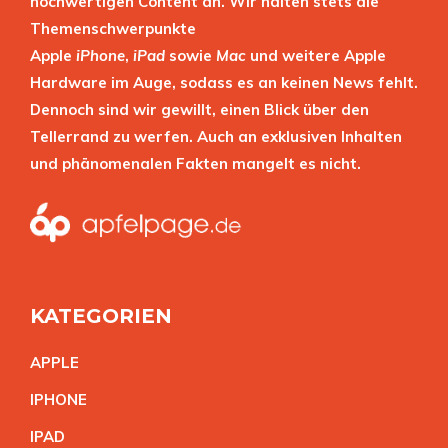
hochwertigen Content an. Wir halten stets die
Themenschwerpunkte
Apple
iPhone
,
iPad
sowie
Mac
und weitere Apple
Hardware im Auge, sodass es an keinen News fehlt.
Dennoch sind wir gewillt, einen Blick über den
Tellerrand zu werfen. Auch an exklusiven Inhalten
und phänomenalen Fakten mangelt es nicht.
KATEGORIEN
APPL
E
IPHON
E
IPA
D