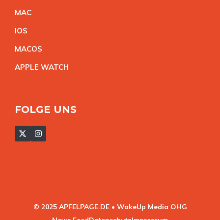
MA
C
IO
S
MACO
S
APPLE WATC
H
FOLGE UNS
© 2025 APFELPAGE.DE • WakeUp Media OHG