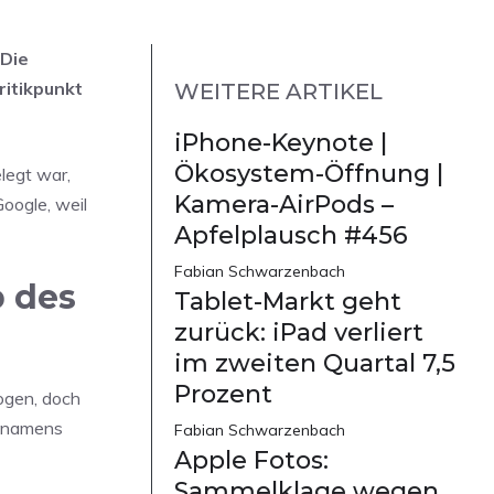
 Die
ritikpunkt
WEITERE ARTIKEL
iPhone-Keynote |
Ökosystem-Öffnung |
legt war,
Kamera-AirPods –
Google, weil
Apfelplausch #456
Fabian Schwarzenbach
b des
Tablet-Markt geht
zurück: iPad verliert
im zweiten Quartal 7,5
Prozent
ogen, doch
n namens
Fabian Schwarzenbach
Apple Fotos:
Sammelklage wegen