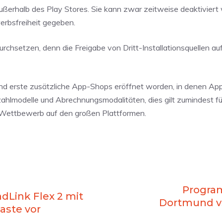
ußerhalb des Play Stores. Sie kann zwar zeitweise deaktiviert 
ewerbsfreiheit gegeben.
durchsetzen, denn die Freigabe von Dritt-Installationsquellen a
ind erste zusätzliche App-Shops eröffnet worden, in denen Ap
ahlmodelle und Abrechnungsmodalitäten, dies gilt zumindest fü
en Wettbewerb auf den großen Plattformen.
Progra
dLink Flex 2 mit
Dortmund vs
aste vor