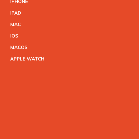
IPHON
E
IPA
D
MA
C
IO
S
MACO
S
APPLE WATC
H