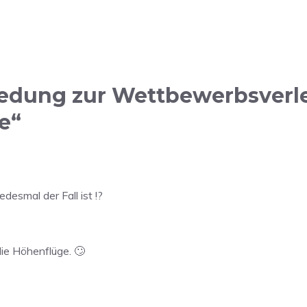
edung zur Wettbewerbsverlet
e“
edesmal der Fall ist !?
e Höhenflüge. 🙄