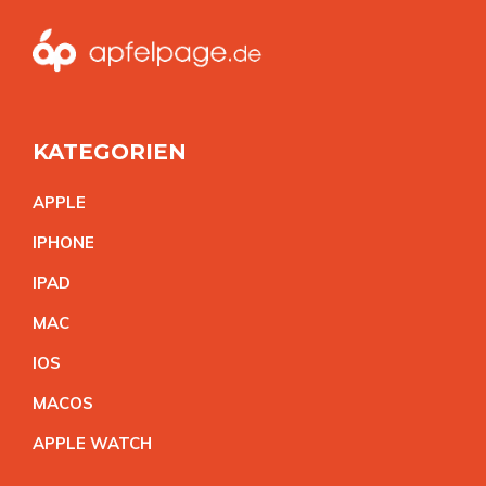
KATEGORIEN
APPL
E
IPHON
E
IPA
D
MA
C
IO
S
MACO
S
APPLE WATC
H