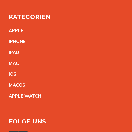
KATEGORIEN
APPL
E
IPHON
E
IPA
D
MA
C
IO
S
MACO
S
APPLE WATC
H
FOLGE UNS