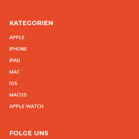
KATEGORIEN
APPL
E
IPHON
E
IPA
D
MA
C
IO
S
MACO
S
APPLE WATC
H
FOLGE UNS