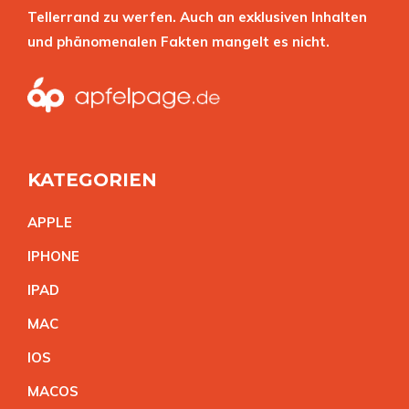
Tellerrand zu werfen. Auch an exklusiven Inhalten
und phänomenalen Fakten mangelt es nicht.
KATEGORIEN
APPL
E
IPHON
E
IPA
D
MA
C
IO
S
MACO
S