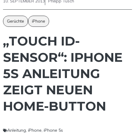
10. SEPTEMBER 2013
Philipp Tusch
Gerüchte
iPhone
„TOUCH ID-
SENSOR“: IPHONE
5S ANLEITUNG
ZEIGT NEUEN
HOME-BUTTON
Anleitung
,
iPhone
,
iPhone 5s