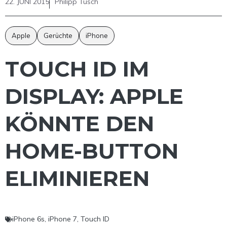
22. JUNI 2015
Philipp Tusch
Apple
Gerüchte
iPhone
TOUCH ID IM
DISPLAY: APPLE
KÖNNTE DEN
HOME-BUTTON
ELIMINIEREN
iPhone 6s
,
iPhone 7
,
Touch ID