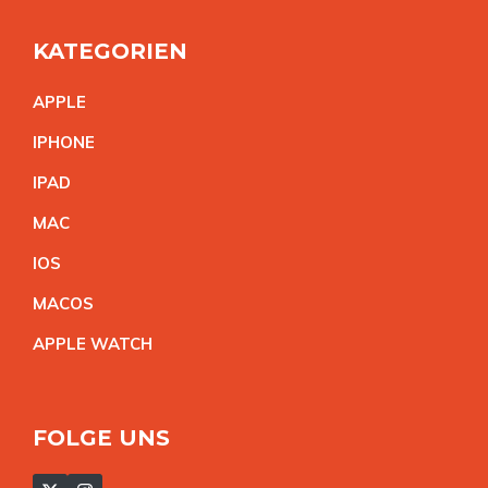
KATEGORIEN
APPL
E
IPHON
E
IPA
D
MA
C
IO
S
MACO
S
APPLE WATC
H
FOLGE UNS