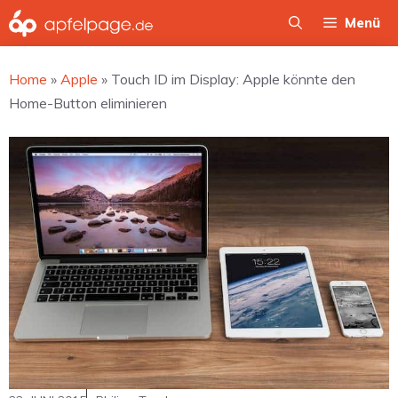
Zum
Menü
Inhalt
springen
Home
»
Apple
»
Touch ID im Display: Apple könnte den
Home-Button eliminieren