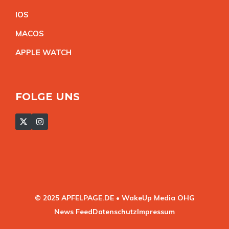
IO
S
MACO
S
APPLE WATC
H
FOLGE UNS
© 2025 APFELPAGE.DE • WakeUp Media OHG
News Feed
Datenschutz
Impressum