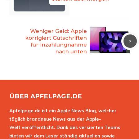
Weniger Geld: Apple
korrigiert Gutschriften
für Inzahlungnahme
nach unten
ÜBER APFELPAGE.DE
Apfelpage.de ist ein Apple News Blog, welcher
täglich brandneue News aus der Apple-
Welt veröffentlicht. Dank des versierten Teams
bieten wir dem Leser ständig aktuellen sowie