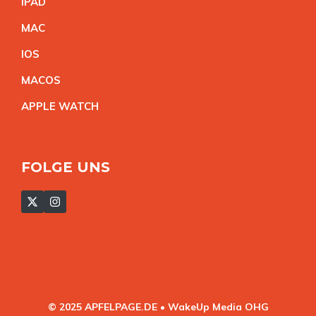
IPA
D
MA
C
IO
S
MACO
S
APPLE WATC
H
FOLGE UNS
© 2025 APFELPAGE.DE • WakeUp Media OHG