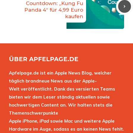
Countdown: „Kung Fu
Panda 4“ für 4,99 Euro
kaufen
ÜBER APFELPAGE.DE
Apfelpage.de ist ein Apple News Blog, welcher
täglich brandneue News aus der Apple-
Welt veröffentlicht. Dank des versierten Teams
bieten wir dem Leser ständig aktuellen sowie
hochwertigen Content an. Wir halten stets die
Themenschwerpunkte
Apple
iPhone
,
iPad
sowie
Mac
und weitere Apple
Hardware im Auge, sodass es an keinen News fehlt.