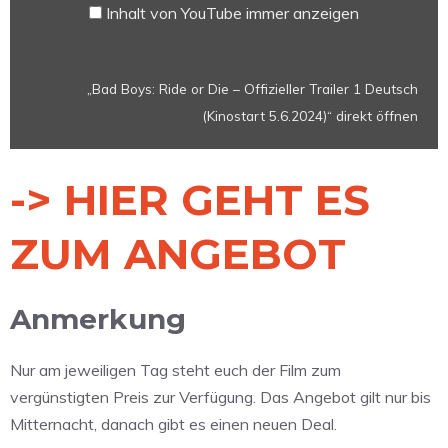
Inhalt von YouTube immer anzeigen
Deutsch
(Kinostart
5.6.2024)“
„Bad Boys: Ride or Die – Offizieller Trailer 1 Deutsch
von
(Kinostart 5.6.2024)“ direkt öffnen
YouTube
anzeigen
-> HIER GEHT ES
ZUM ANGEBOT
Anmerkung
Nur am jeweiligen Tag steht euch der Film zum
vergünstigten Preis zur Verfügung. Das Angebot gilt nur bis
Mitternacht, danach gibt es einen neuen Deal.