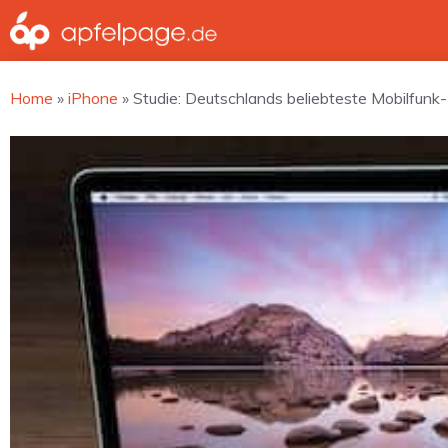
Zum
Inhalt
springen
Home
»
iPhone
»
Studie: Deutschlands beliebteste Mobilfunk