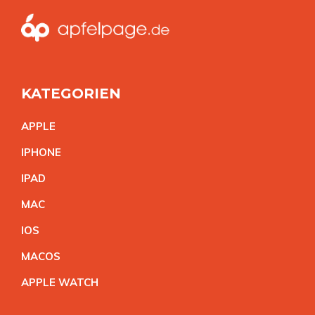
KATEGORIEN
APPL
E
IPHON
E
IPA
D
MA
C
IO
S
MACO
S
APPLE WATC
H