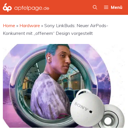
Zum
Menü
Inhalt
springen
Home
»
Hardware
»
Sony LinkBuds: Neuer AirPods-
Konkurrent mit „offenem“ Design vorgestellt