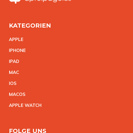
KATEGORIEN
APPL
E
IPHON
E
IPA
D
MA
C
IO
S
MACO
S
APPLE WATC
H
FOLGE UNS