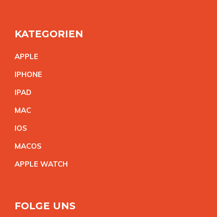
KATEGORIEN
APPL
E
IPHON
E
IPA
D
MA
C
IO
S
MACO
S
APPLE WATC
H
FOLGE UNS