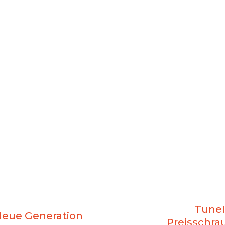
TuneI
Neue Generation
Preisschra