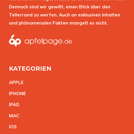
Dennoch sind wir gewillt, einen Blick über den
Tellerrand zu werfen. Auch an exklusiven Inhalten
und phänomenalen Fakten mangelt es nicht.
KATEGORIEN
APPL
E
IPHON
E
IPA
D
MA
C
IO
S