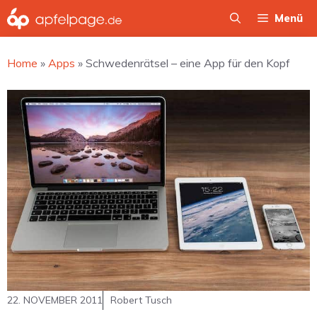
Zum
Menü
Inhalt
springen
Home
»
Apps
»
Schwedenrätsel – eine App für den Kopf
22. NOVEMBER 2011
Robert Tusch