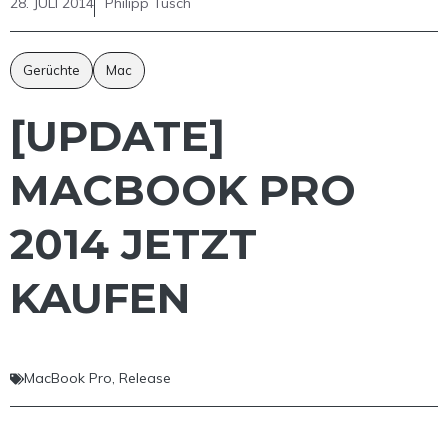
28. JULI 2014
Philipp Tusch
Gerüchte
Mac
[UPDATE]
MACBOOK PRO
2014 JETZT
KAUFEN
MacBook Pro
,
Release