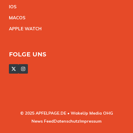
IO
S
MACO
S
APPLE WATC
H
FOLGE UNS
© 2025 APFELPAGE.DE • WakeUp Media OHG
News Feed
Datenschutz
Impressum