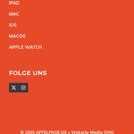
IPA
D
MA
C
IO
S
MACO
S
APPLE WATC
H
FOLGE UNS
© 2025 APFELPAGE.DE • WakeUp Media OHG