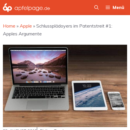
Zum
Menü
Inhalt
springen
Home
»
Apple
»
Schlussplädoyers im Patentstreit #1:
Apples Argumente