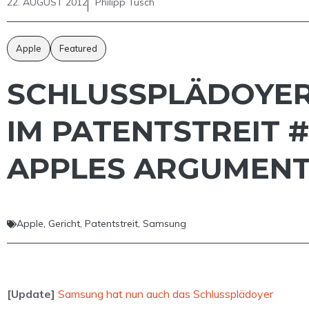
22. AUGUST 2012
Philipp Tusch
Apple
Featured
SCHLUSSPLÄDOYE
IM PATENTSTREIT #
APPLES ARGUMEN
Apple
,
Gericht
,
Patentstreit
,
Samsung
[Update]
Samsung hat nun auch das Schlussplädoyer