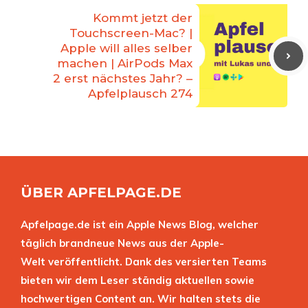
Kommt jetzt der
Touchscreen-Mac? |
Apple will alles selber
machen | AirPods Max
2 erst nächstes Jahr? –
Apfelplausch 274
ÜBER APFELPAGE.DE
Apfelpage.de ist ein Apple News Blog, welcher
täglich brandneue News aus der Apple-
Welt veröffentlicht. Dank des versierten Teams
bieten wir dem Leser ständig aktuellen sowie
hochwertigen Content an. Wir halten stets die