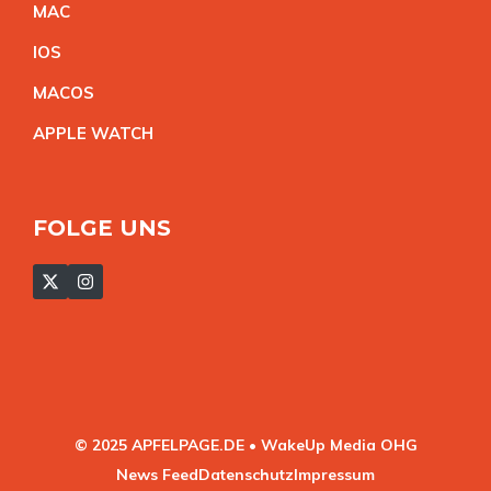
MA
C
IO
S
MACO
S
APPLE WATC
H
FOLGE UNS
© 2025 APFELPAGE.DE • WakeUp Media OHG
News Feed
Datenschutz
Impressum