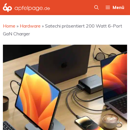
Zum
Menü
Inhalt
springen
Home
»
Hardware
»
Satechi präsentiert 200 Watt 6-Port
GaN Charger