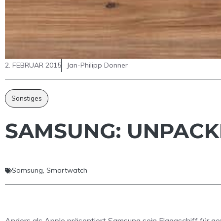
2. FEBRUAR 2015
Jan-Philipp Donner
Sonstiges
SAMSUNG: UNPACKE
Samsung
,
Smartwatch
Anders als Apple präsentiert Samsung sein Flaggschiff für ge