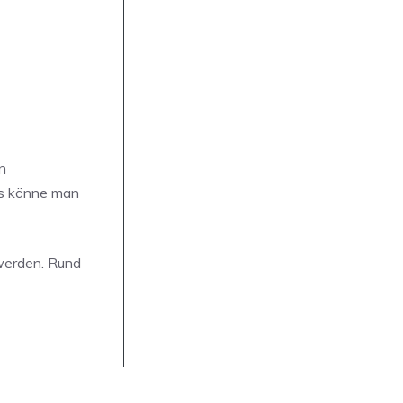
n
tes könne man
werden. Rund