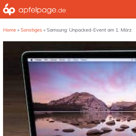
Zum
Inhalt
springen
Home
»
Sonstiges
»
Samsung: Unpacked-Event am 1. März