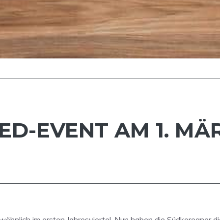
D-EVENT AM 1. MÄ
wöhnlich im ersten Jahresviertel. Nun haben die Südkoreaner di