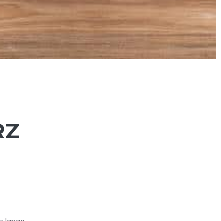
RZ
e lange