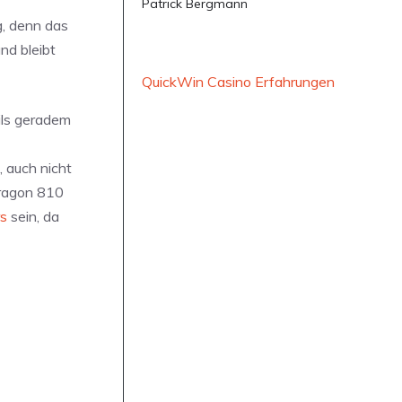
Patrick Bergmann
g, denn das
nd bleibt
QuickWin Casino Erfahrungen
ils geradem
 auch nicht
dragon 810
rs
sein, da