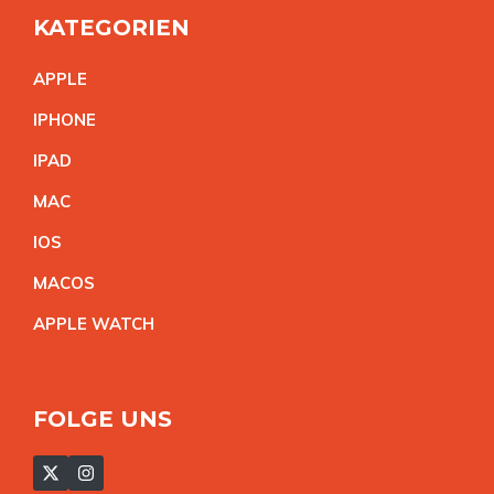
KATEGORIEN
APPL
E
IPHON
E
IPA
D
MA
C
IO
S
MACO
S
APPLE WATC
H
FOLGE UNS