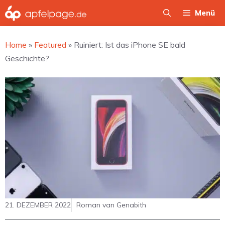
Zum
Menü
Inhalt
springen
Home
»
Featured
»
Ruiniert: Ist das iPhone SE bald
Geschichte?
21. DEZEMBER 2022
Roman van Genabith