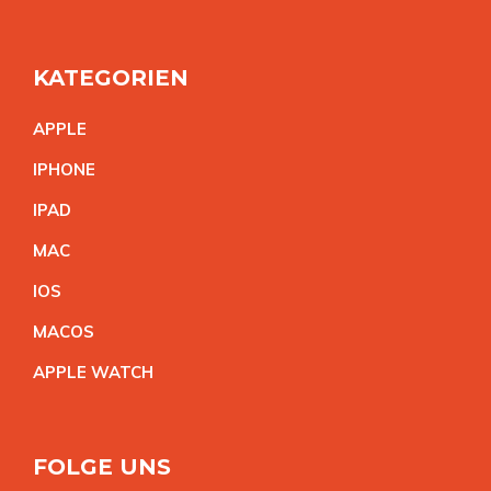
KATEGORIEN
APPL
E
IPHON
E
IPA
D
MA
C
IO
S
MACO
S
APPLE WATC
H
FOLGE UNS