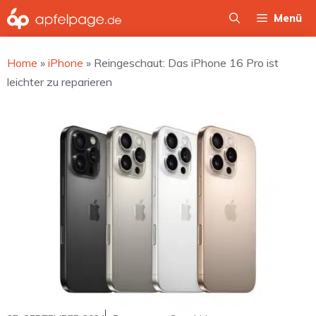
Zum
Menü
Inhalt
springen
Home
»
iPhone
»
Reingeschaut: Das iPhone 16 Pro ist
leichter zu reparieren