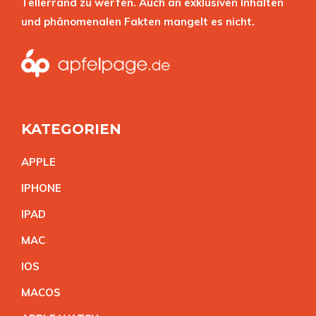
Tellerrand zu werfen. Auch an exklusiven Inhalten
und phänomenalen Fakten mangelt es nicht.
KATEGORIEN
APPL
E
IPHON
E
IPA
D
MA
C
IO
S
MACO
S