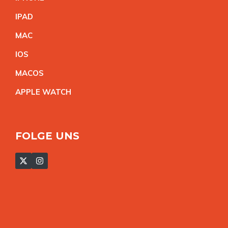
IPA
D
MA
C
IO
S
MACO
S
APPLE WATC
H
FOLGE UNS