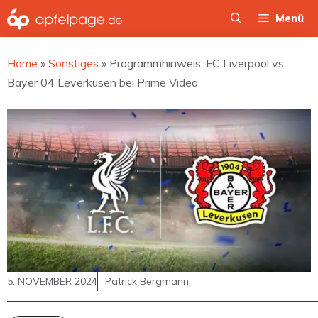
Zum
Menü
Inhalt
springen
Home
»
Sonstiges
»
Programmhinweis: FC Liverpool vs.
Bayer 04 Leverkusen bei Prime Video
5. NOVEMBER 2024
Patrick Bergmann