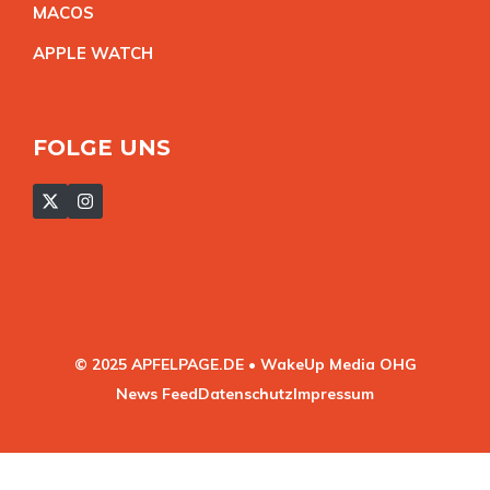
MACO
S
APPLE WATC
H
FOLGE UNS
© 2025 APFELPAGE.DE • WakeUp Media OHG
News Feed
Datenschutz
Impressum