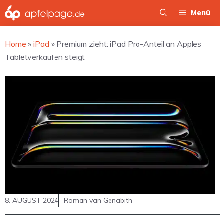
Zum
Menü
Inhalt
springen
Home
»
iPad
»
Premium zieht: iPad Pro-Anteil an Apples
Tabletverkäufen steigt
8. AUGUST 2024
Roman van Genabith