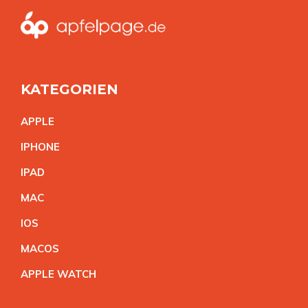
KATEGORIEN
APPL
E
IPHON
E
IPA
D
MA
C
IO
S
MACO
S
APPLE WATC
H