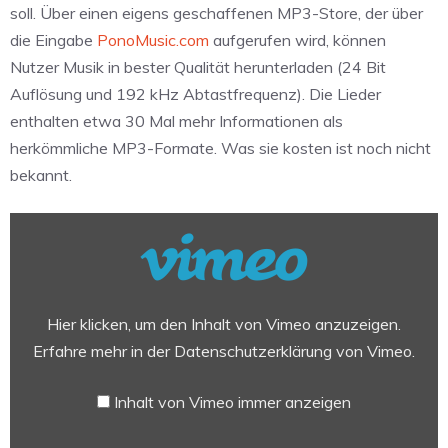
soll. Über einen eigens geschaffenen MP3-Store, der über
die Eingabe
PonoMusic.com
aufgerufen wird, können
Nutzer Musik in bester Qualität herunterladen (24 Bit
Auflösung und 192 kHz Abtastfrequenz). Die Lieder
enthalten etwa 30 Mal mehr Informationen als
herkömmliche MP3-Formate. Was sie kosten ist noch nicht
bekannt.
„Pono
Kickstarter
Video“
von
Vimeo
Hier klicken, um den Inhalt von Vimeo anzuzeigen.
anzeigen
Erfahre mehr in der
Datenschutzerklärung von Vimeo
.
Inhalt von Vimeo immer anzeigen