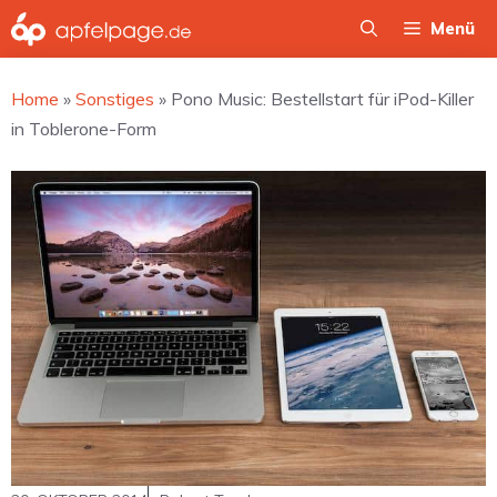
Zum
Menü
Inhalt
springen
Home
»
Sonstiges
»
Pono Music: Bestellstart für iPod-Killer
in Toblerone-Form