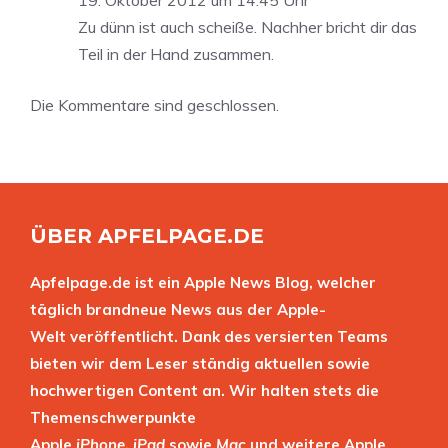
Zu dünn ist auch scheiße. Nachher bricht dir das
Teil in der Hand zusammen.
Die Kommentare sind geschlossen.
ÜBER APFELPAGE.DE
Apfelpage.de ist ein Apple News Blog, welcher
täglich brandneue News aus der Apple-
Welt veröffentlicht. Dank des versierten Teams
bieten wir dem Leser ständig aktuellen sowie
hochwertigen Content an. Wir halten stets die
Themenschwerpunkte
Apple
iPhone
,
iPad
sowie
Mac
und weitere Apple