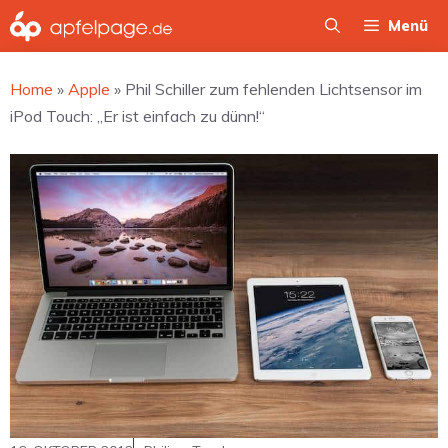
Zum
Menü
Inhalt
springen
Home
»
Apple
»
Phil Schiller zum fehlenden Lichtsensor im
iPod Touch: „Er ist einfach zu dünn!“