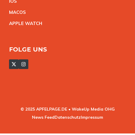
IO
S
MACO
S
APPLE WATC
H
FOLGE UNS
© 2025 APFELPAGE.DE • WakeUp Media OHG
News Feed
Datenschutz
Impressum