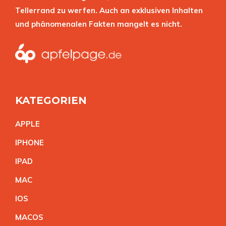
Tellerrand zu werfen. Auch an exklusiven Inhalten
und phänomenalen Fakten mangelt es nicht.
KATEGORIEN
APPL
E
IPHON
E
IPA
D
MA
C
IO
S
MACO
S