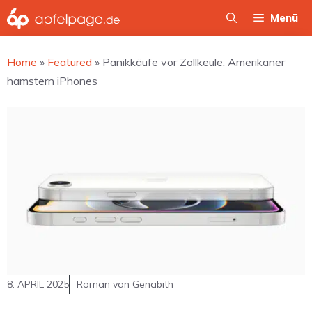
Zum
Menü
Inhalt
springen
Home
»
Featured
»
Panikkäufe vor Zollkeule: Amerikaner
hamstern iPhones
8. APRIL 2025
Roman van Genabith