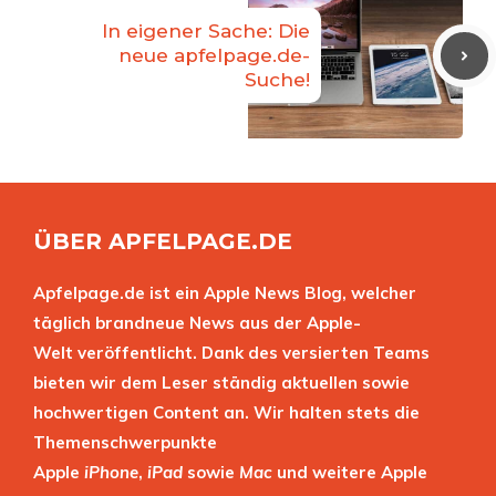
In eigener Sache: Die
neue apfelpage.de-
Suche!
ÜBER APFELPAGE.DE
Apfelpage.de ist ein Apple News Blog, welcher
täglich brandneue News aus der Apple-
Welt veröffentlicht. Dank des versierten Teams
bieten wir dem Leser ständig aktuellen sowie
hochwertigen Content an. Wir halten stets die
Themenschwerpunkte
Apple
iPhone
,
iPad
sowie
Mac
und weitere Apple