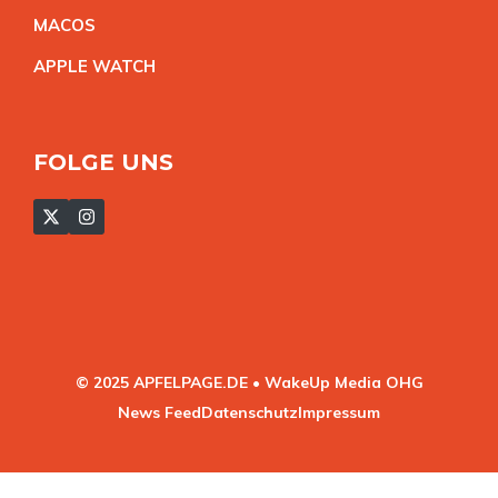
MACO
S
APPLE WATC
H
FOLGE UNS
© 2025 APFELPAGE.DE • WakeUp Media OHG
News Feed
Datenschutz
Impressum