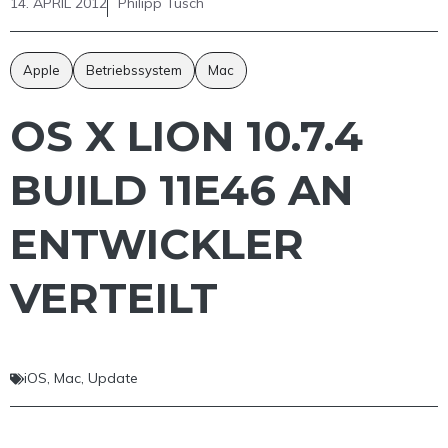
14. APRIL 2012
Philipp Tusch
Apple
Betriebssystem
Mac
OS X LION 10.7.4
BUILD 11E46 AN
ENTWICKLER
VERTEILT
iOS
,
Mac
,
Update