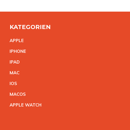
KATEGORIEN
APPL
E
IPHON
E
IPA
D
MA
C
IO
S
MACO
S
APPLE WATC
H