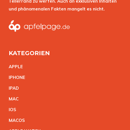
Tellerrand zu werfen. Auch an exklusiven Inhalten
und phänomenalen Fakten mangelt es nicht.
KATEGORIEN
APPL
E
IPHON
E
IPA
D
MA
C
IO
S
MACO
S