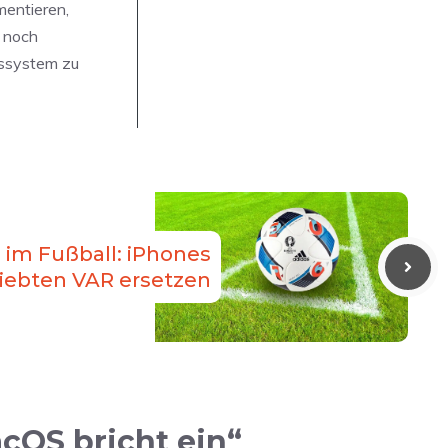
mentieren,
 noch
bssystem zu
 im Fußball: iPhones
iebten VAR ersetzen
cOS bricht ein“