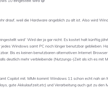
ows 10 eingestellt wird 😅
 drauf, weil die Hardware angeblich zu alt ist. Also wird Win
estellt wird“ Wird der ja gar nicht. Es kostet halt künftig jähr
sher jedes Windows samt PC noch länger benutzbar geblieben.
nutzbar. Bis es keinen benutzbaren alternativen Internet Brow
lls deutlich mehr verbleibende (Nutzungs-)Zeit als ich es mit M
 samt Copilot mit. MMn kommt Windows 11 schon echt nah an M
splays, gute Akkulaufzeit,etc) und Verarbeitung auch gut zu d