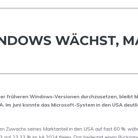
INDOWS WÄCHST, MA
er früheren Windows-Versionen durchzusetzen, bleibt M
 Im Juni konnte das Microsoft-System in den USA deutli
en Zuwachs seines Marktanteil in den USA auf fast 60 %, wäh
auf 23,33 % im Juli 2024 fielen. Das bedeutet einen Rückga