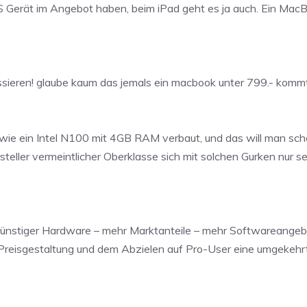
S Gerät im Angebot haben, beim iPad geht es ja auch. Ein MacBo
passieren! glaube kaum das jemals ein macbook unter 799.- kommt
 ein Intel N100 mit 4GB RAM verbaut, und das will man schon 
teller vermeintlicher Oberklasse sich mit solchen Gurken nur s
.
‚günstiger Hardware – mehr Marktanteile – mehr Softwareangebo
reisgestaltung und dem Abzielen auf Pro-User eine umgekehrte