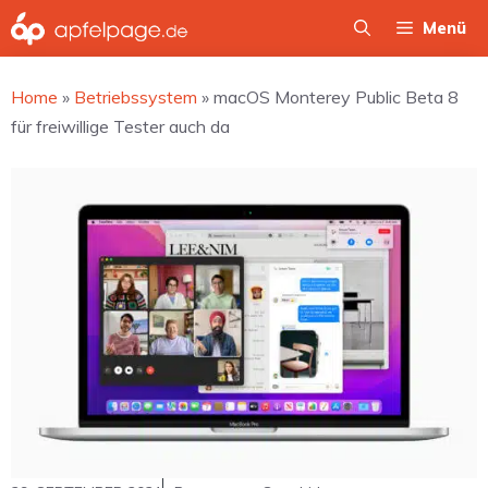
Zum
Menü
Inhalt
springen
Home
»
Betriebssystem
»
macOS Monterey Public Beta 8
für freiwillige Tester auch da