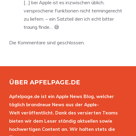
[…] bei Apple ist es inzwischen üblich,
versprochene Funktionen nicht termingerecht
zu liefern. – ein Satzteil den ich echt bitter
traurig finde… 😅
Die Kommentare sind geschlossen.
ÜBER APFELPAGE.DE
Apfelpage.de ist ein Apple News Blog, welcher
täglich brandneue News aus der Apple-
Welt veröffentlicht. Dank des versierten Teams
bieten wir dem Leser ständig aktuellen sowie
hochwertigen Content an. Wir halten stets die