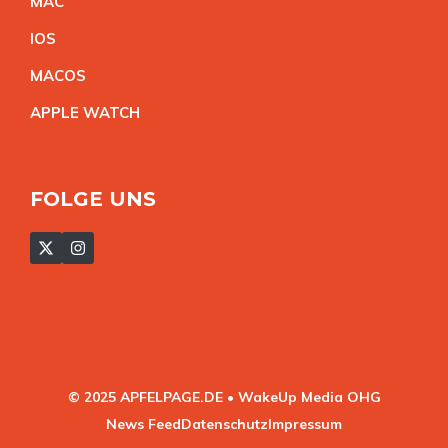
MA
C
IO
S
MACO
S
APPLE WATC
H
FOLGE UNS
© 2025 APFELPAGE.DE • WakeUp Media OHG
News Feed
Datenschutz
Impressum