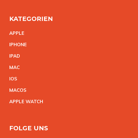
KATEGORIEN
APPL
E
IPHON
E
IPA
D
MA
C
IO
S
MACO
S
APPLE WATC
H
FOLGE UNS