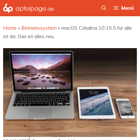
Zum
Menü
Inhalt
springen
Home
»
Betriebssystem
»
macOS Catalina 10.15.5 für alle
ist da: Das ist alles neu