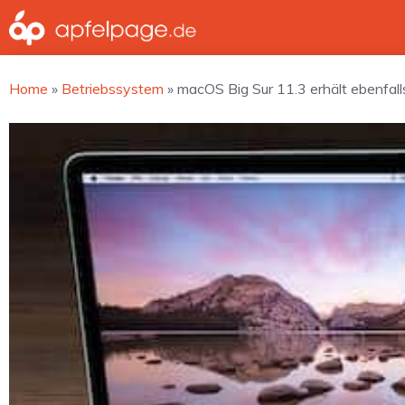
Zum
Inhalt
springen
Home
»
Betriebssystem
»
macOS Big Sur 11.3 erhält ebenfall