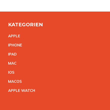
KATEGORIEN
APPL
E
IPHON
E
IPA
D
MA
C
IO
S
MACO
S
APPLE WATC
H