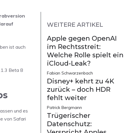
orabversion
darauf
WEITERE ARTIKEL
Apple gegen OpenAI
im Rechtsstreit:
ben ist auch
Welche Rolle spielt ein
iCloud-Leak?
11.3 Beta 8
Fabian Schwarzenbach
Disney+ kehrt zu 4K
zurück – doch HDR
ps
fehlt weiter
Patrick Bergmann
passen und es
Trügerischer
e von Safari
Datenschutz:
Verspricht Apples