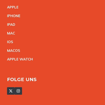
APPL
E
IPHON
E
IPA
D
MA
C
IO
S
MACO
S
APPLE WATC
H
FOLGE UNS