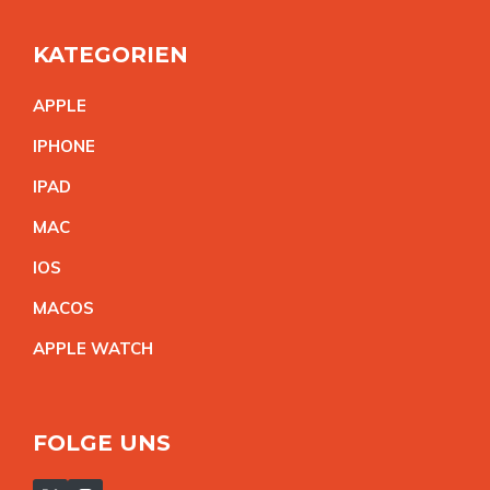
KATEGORIEN
APPL
E
IPHON
E
IPA
D
MA
C
IO
S
MACO
S
APPLE WATC
H
FOLGE UNS