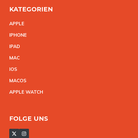
KATEGORIEN
APPL
E
IPHON
E
IPA
D
MA
C
IO
S
MACO
S
APPLE WATC
H
FOLGE UNS