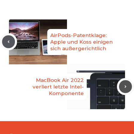
AirPods-Patentklage:
Apple und Koss einigen
sich außergerichtlich
MacBook Air 2022
verliert letzte Intel-
Komponente