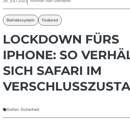
26. JULI 2022
Roman van Genabith
Betriebssystem
Featured
LOCKDOWN FÜRS
IPHONE: SO VERHÄ
SICH SAFARI IM
VERSCHLUSSZUST
Safari
,
Sicherheit