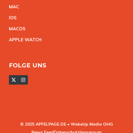
MA
C
IO
S
MACO
S
APPLE WATC
H
FOLGE UNS
© 2025 APFELPAGE.DE • WakeUp Media OHG
News Feed
Datenschutz
Impressum